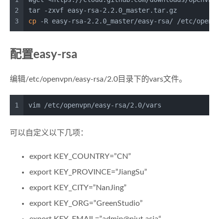
2
tar -zxvf easy-rsa-2.2.0_master.tar.gz
3
cp
 -R easy-rsa-2.2.0_master/easy-rsa/ /etc/openv
配置easy-rsa
编辑/etc/openvpn/easy-rsa/2.0目录下的vars文件。
1
vim /etc/openvpn/easy-rsa/2.0/vars
可以自定义以下几项：
export KEY_COUNTRY=”CN”
export KEY_PROVINCE=”JiangSu”
export KEY_CITY=”NanJing”
export KEY_ORG=”GreenStudio”