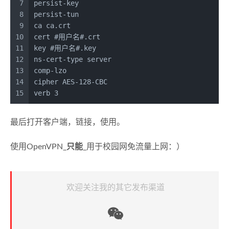
7
persist-key
8
persist-tun
9
ca ca.crt
10
cert #用户名#.crt
11
key #用户名#.key
12
ns-cert-type server
13
comp-lzo
14
cipher AES-128-CBC
15
verb 3
最后打开客户端，链接，使用。
使用OpenVPN_
只能
_用于校园网免流量上网：）
欢迎关注我的其它发布渠道