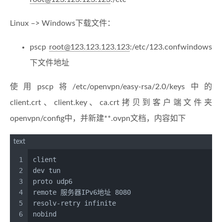
Linux –> Windows下载文件：
pscp
root@123.123.123.123
:/etc/123.confwindows
下文件地址
使用pscp将/etc/openvpn/easy-rsa/2.0/keys中的
client.crt、client.key、ca.crt拷贝到客户端文件夹
openvpn/config中，并新建**.ovpn文档，内容如下
text
1
client
2
dev tun
3
proto udp6
4
remote 服务器IPv6地址 8080
5
resolv-retry infinite
6
nobind