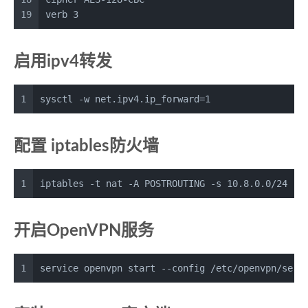
19
verb 3
启用ipv4转发
1
sysctl -w net.ipv4.ip_forward=1
配置 iptables防火墙
1
iptables -t nat -A POSTROUTING -s 10.8.0.0/24 -o
开启OpenVPN服务
1
service openvpn start --config /etc/openvpn/serv