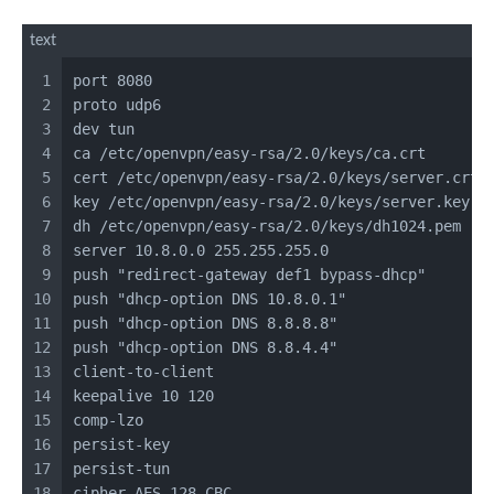
text
1
port 8080
2
proto udp6
3
dev tun
4
ca /etc/openvpn/easy-rsa/2.0/keys/ca.crt
5
cert /etc/openvpn/easy-rsa/2.0/keys/server.crt
6
key /etc/openvpn/easy-rsa/2.0/keys/server.key
7
dh /etc/openvpn/easy-rsa/2.0/keys/dh1024.pem
8
server 10.8.0.0 255.255.255.0
9
push "redirect-gateway def1 bypass-dhcp"
10
push "dhcp-option DNS 10.8.0.1"
11
push "dhcp-option DNS 8.8.8.8"
12
push "dhcp-option DNS 8.8.4.4"
13
client-to-client
14
keepalive 10 120
15
comp-lzo
16
persist-key
17
persist-tun
18
cipher AES-128-CBC